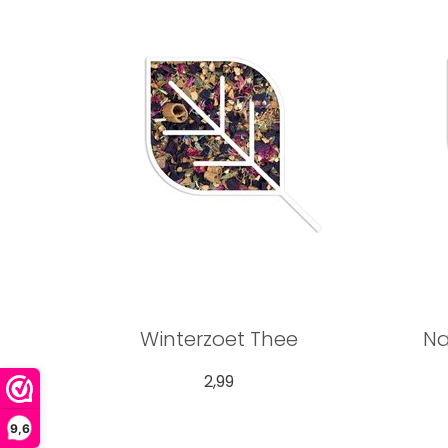
Winterzoet Thee
Na
2,99
9,6