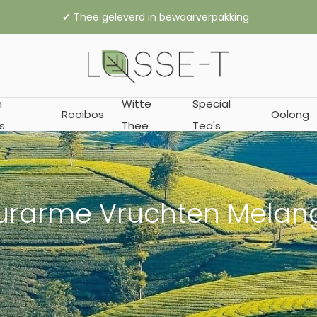
,- gratis verzending binnen Nederland (vanaf € 45,- naar België
n
Witte
Special
Rooibos
Oolong
s
Thee
Tea's
urarme Vruchten Melan