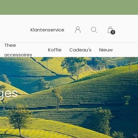
 of Duitsland)
Klantenservice
0
Thee
Koffie
Cadeau's
Nieuw
accessoires
ges