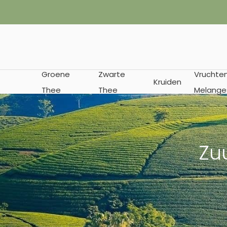
✔︎ Vanaf € 35
Groene
Zwarte
Vruchte
Kruiden
Thee
Thee
Melange
Zu