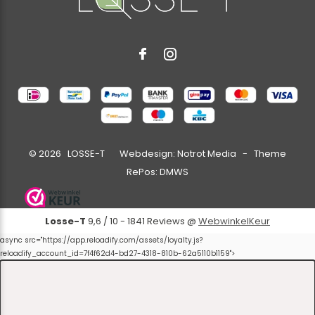
©
2026
LOSSE-T Webdesign:
Notrot Media
- Theme
RePos:
DMWS
Losse-T
9,6
/
10
-
1841
Reviews @
WebwinkelKeur
async src="https://app.reloadify.com/assets/loyalty.js?
reloadify_account_id=7f4f62d4-bd27-4318-810b-62a5110b1159">