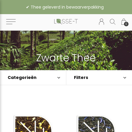
✔︎ Vanaf € 35,- gratis verzending binnen Nederland (vanaf € 45,- naar België of Duitsland)
0
Zwarte Thee
Categorieën
Filters