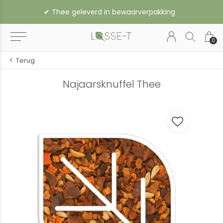
✔︎ Thee geleverd in bewaarverpakking
0
Terug
Najaarsknuffel Thee