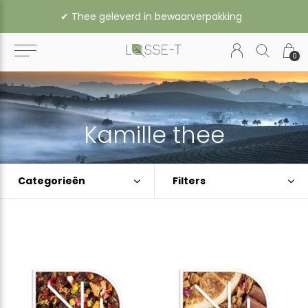
✔︎ Vanaf € 35,- gratis verzending binnen Nederland (vanaf € 45,- naar België of Duitsland)
0
Kamille thee
Categorieën
Filters