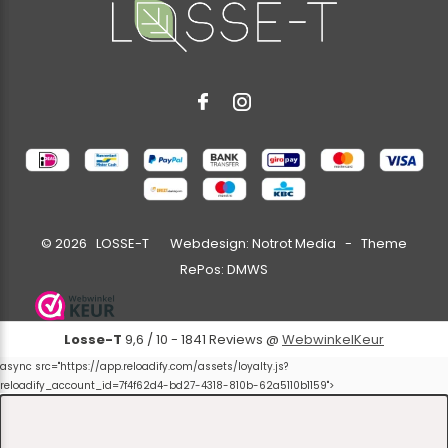
©
2026
LOSSE-T Webdesign:
Notrot Media
- Theme
RePos:
DMWS
Losse-T
9,6
/
10
-
1841
Reviews @
WebwinkelKeur
async src="https://app.reloadify.com/assets/loyalty.js?
reloadify_account_id=7f4f62d4-bd27-4318-810b-62a5110b1159">