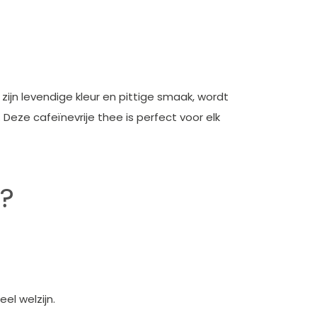
ijn levendige kleur en pittige smaak, wordt
eze cafeïnevrije thee is perfect voor elk
e?
el welzijn.