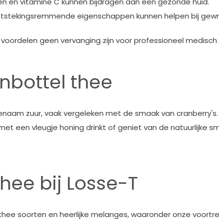
en en vitamine C kunnen bijdragen aan een gezonde huid.
tstekingsremmende eigenschappen kunnen helpen bij gewr
 voordelen geen vervanging zijn voor professioneel medisch 
nbottel thee
enaam zuur, vaak vergeleken met de smaak van cranberry's.
met een vleugje honing drinkt of geniet van de natuurlijke s
thee bij Losse-T
hee soorten en heerlijke melanges, waaronder onze voortref