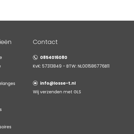
ieën
Contact
e
0854016080
e
KvK: 57313849 - BTW: NL001586776B11
info@losse-t.nl
elanges
Wij verzenden met GLS
s
oires