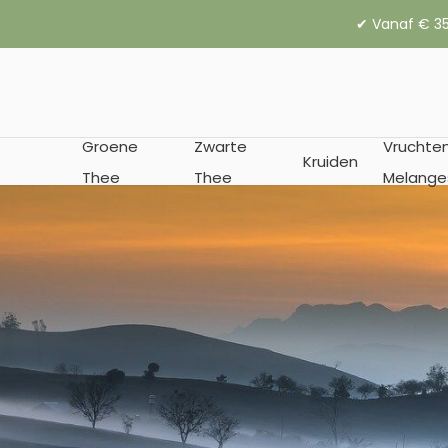
✔︎ Vanaf € 35
Groene
Zwarte
Vruchte
Kruiden
Thee
Thee
Melange