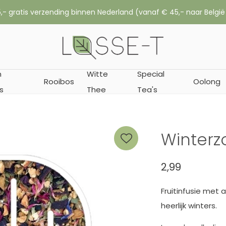
,- gratis verzending binnen Nederland (vanaf € 45,- naar België
n
Witte
Special
Rooibos
Oolong
s
Thee
Tea's
Winterz
2,99
Fruitinfusie met
heerlijk winters.