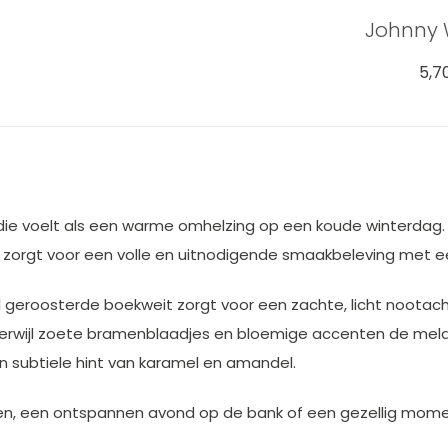
Johnny 
5,7
ie die voelt als een warme omhelzing op een koude winterdag
zorgt voor een volle en uitnodigende smaakbeleving met ee
ijl geroosterde boekweit zorgt voor een zachte, licht noota
terwijl zoete bramenblaadjes en bloemige accenten de me
subtiele hint van karamel en amandel.
en, een ontspannen avond op de bank of een gezellig mome