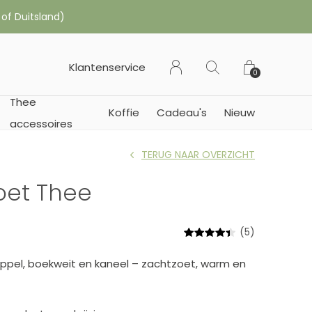
 of Duitsland)
Klantenservice
0
Thee
Koffie
Cadeau's
Nieuw
accessoires
TERUG NAAR OVERZICHT
oet Thee
(5)
 appel, boekweit en kaneel – zachtzoet, warm en