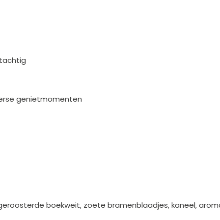
otachtig
nterse genietmomenten
, geroosterde boekweit, zoete bramenblaadjes, kaneel, arom