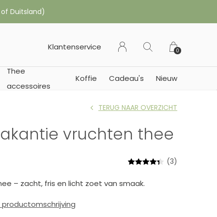
 of Duitsland)
Klantenservice
0
Thee
Koffie
Cadeau's
Nieuw
accessoires
TERUG NAAR OVERZICHT
vakantie vruchten thee
(3)
ee – zacht, fris en licht zoet van smaak.
e productomschrijving