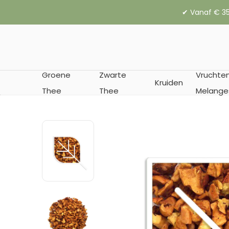
✔︎ Vanaf € 35
Groene
Zwarte
Vruchte
Kruiden
Thee
Thee
Melange