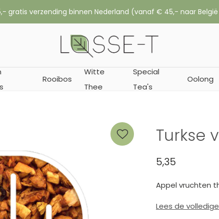
,- gratis verzending binnen Nederland (vanaf € 45,- naar België
n
Witte
Special
Rooibos
Oolong
s
Thee
Tea's
Turkse 
5,35
Appel vruchten th
Lees de volledig