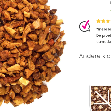
‘Snelle 
De proefz
aanrade
Andere kla