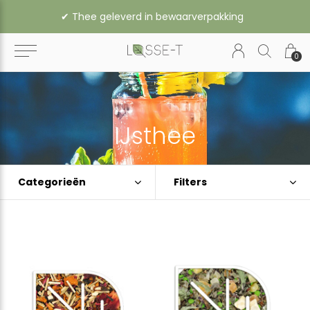
✔︎ Vanaf € 35,- gratis verzending binnen Nederland (vanaf € 45,- naar België of Duitsland)
0
IJsthee
Categorieën
Filters