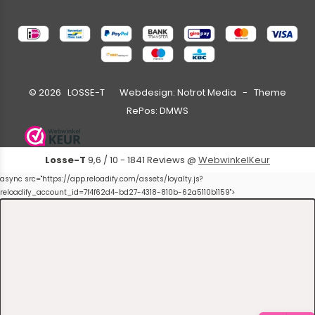
©
2026
LOSSE-T Webdesign:
Notrot Media
- Theme
RePos:
DMWS
Losse-T
9,6
/
10
-
1841
Reviews @
WebwinkelKeur
async src="https://app.reloadify.com/assets/loyalty.js?
reloadify_account_id=7f4f62d4-bd27-4318-810b-62a5110b1159">