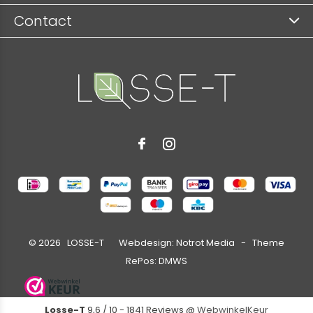
Contact
©
2026
LOSSE-T Webdesign:
Notrot Media
- Theme
RePos:
DMWS
Losse-T
9,6
/
10
-
1841
Reviews @
WebwinkelKeur