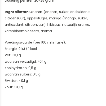
Dosering per liter: 20–25 gram
Ingrediënten:
Ananas (ananas, suiker, antioxidant:
citroenzuur), appelstukjes, mango (mango, suiker,
antioxidant: citroenzuur), hibiscus, natuurlijk aroma,
korenbloembloesem, aroma
Voedingswaarde (per 100 ml infusie):
Energie: 9 kJ / 1 kcal
Vet: <0,1 g
waarvan verzadigd: <0,1 g
Koolhydraten: 0,5 g
waarvan suikers: 0,5 g
Eiwitten: <0,1 g
Zout: <0,1 g