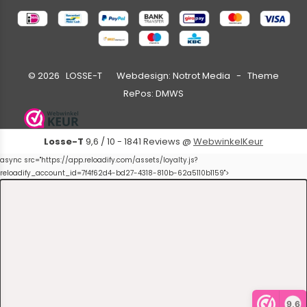
©
2026
LOSSE-T Webdesign:
Notrot Media
- Theme
RePos:
DMWS
Losse-T
9,6
/
10
-
1841
Reviews @
WebwinkelKeur
async src="https://app.reloadify.com/assets/loyalty.js?
reloadify_account_id=7f4f62d4-bd27-4318-810b-62a5110b1159">
9,6