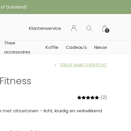
 of Duitsland)
Klantenservice
0
Thee
Koffie
Cadeau's
Nieuw
accessoires
TERUG NAAR OVERZICHT
Fitness
(2)
e met citrustonen – licht, kruidig en verkwikkend