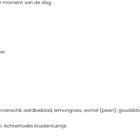
der moment van de dag.
ker
itroenschil, aardbeiblad, lemongrass, wortel (peen), goud
; Achterhoeks Kruidentuintje