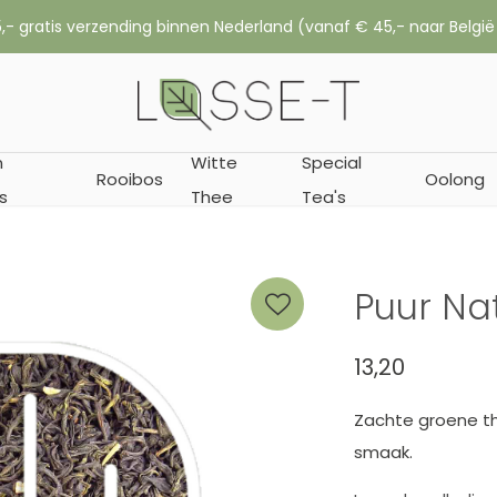
,- gratis verzending binnen Nederland (vanaf € 45,- naar België
n
Witte
Special
Rooibos
Oolong
s
Thee
Tea's
Puur Na
13,20
Zachte groene th
smaak.