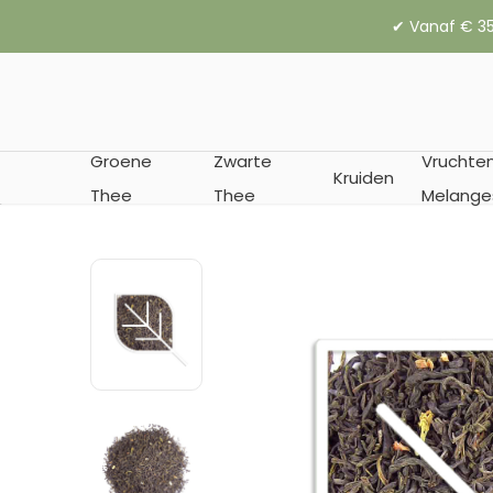
✔︎ Vanaf € 35
Groene
Zwarte
Vruchte
Kruiden
Thee
Thee
Melange