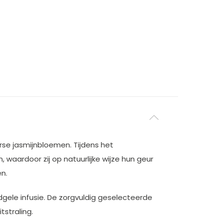
rse jasmijnbloemen. Tijdens het
aardoor zij op natuurlijke wijze hun geur
n.
gele infusie. De zorgvuldig geselecteerde
straling.