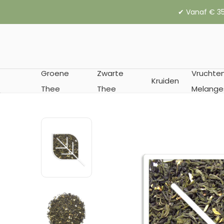
✔︎ Vanaf € 35
Groene
Zwarte
Vruchte
Kruiden
Thee
Thee
Melange