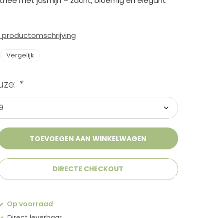
 thee met jasmijn – zacht, bloemig en elegant
e productomschrijving
Vergelijk
uze:
*
TOEVOEGEN AAN WINKELWAGEN
DIRECTE CHECKOUT
Op voorraad
Direct leverbaar