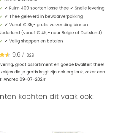
✔︎ Ruim 400 soorten losse thee ✔︎ Snelle levering
✔︎ Thee geleverd in bewaarverpakking
✔︎ Vanaf € 35,- gratis verzending binnen
Nederland (vanaf € 45,- naar België of Duitsland)
✔︎ Veilig shoppen en betalen
9,6
/
1829
levering, groot assortiment en goede kwaliteit thee!
akjes die je gratis krijgt zijn ook erg leuk, zeker een
r. Andrea 09-07-2024’
nten kochten dit vaak ook: