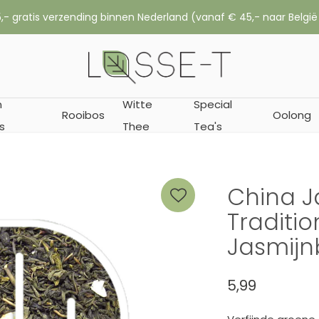
,- gratis verzending binnen Nederland (vanaf € 45,- naar België
n
Witte
Special
Rooibos
Oolong
s
Thee
Tea's
China J
Traditi
Jasmij
5,99