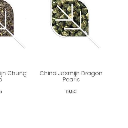
ijn Chung
China Jasmijn Dragon
o
Pearls
5
19,50