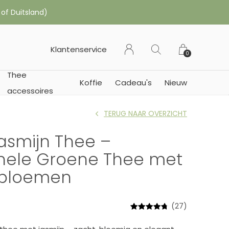
 of Duitsland)
Klantenservice
0
Thee
Koffie
Cadeau's
Nieuw
accessoires
TERUG NAAR OVERZICHT
asmijn Thee –
onele Groene Thee met
nbloemen
(27)