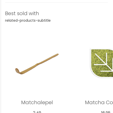
Best sold with
related-products-subtitle
Matchalepel
Matcha Co
2,49
16,95