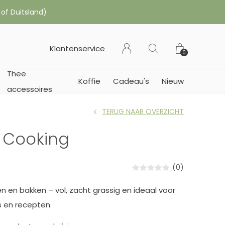
 of Duitsland)
Klantenservice
0
Thee
Koffie
Cadeau's
Nieuw
accessoires
TERUG NAAR OVERZICHT
 Cooking
(0)
 en bakken – vol, zacht grassig en ideaal voor
s en recepten.