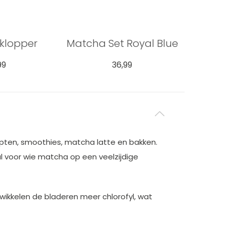
klopper
Matcha Set Royal Blue
bors
99
36,99
epten, smoothies, matcha latte en bakken.
l voor wie matcha op een veelzijdige
wikkelen de bladeren meer chlorofyl, wat