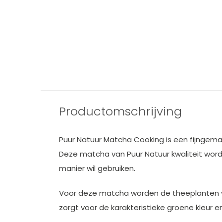
Matcha
borstelstand
5,49
Productomschrijving
Puur Natuur Matcha Cooking is een fijngemal
Deze matcha van Puur Natuur kwaliteit wordt
manier wil gebruiken.
Voor deze matcha worden de theeplanten voo
zorgt voor de karakteristieke groene kleur e