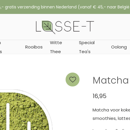
,- gratis verzending binnen Nederland (vanaf € 45,- naar België
n
Witte
Special
Rooibos
Oolong
s
Thee
Tea's
Matcha
16,95
Matcha voor koken
smoothies, latte