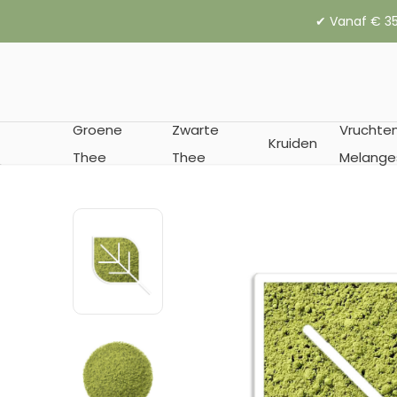
✔︎ Vanaf € 35
Groene
Zwarte
Vruchte
Kruiden
Thee
Thee
Melange