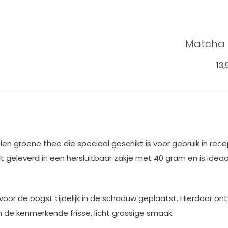
Matchalepel
Matcha 
aard
2,49
13,
en groene thee die speciaal geschikt is voor gebruik in rec
 geleverd in een hersluitbaar zakje met 40 gram en is ideaa
r de oogst tijdelijk in de schaduw geplaatst. Hierdoor ont
n de kenmerkende frisse, licht grassige smaak.