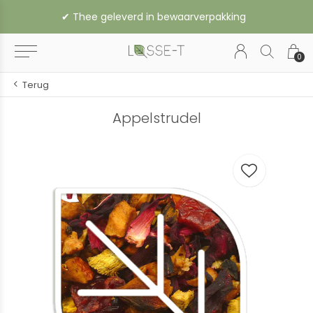
✔︎ Thee geleverd in bewaarverpakking
0
Terug
Appelstrudel