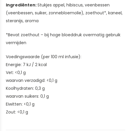
Ingrediënten:
Stukjes appel, hibiscus, veenbessen
(veenbessen, suiker, zonnebloemolie), zoethout*, kaneel,
steranijs, aroma
*Bevat zoethout – bij hoge bloeddruk overmatig gebruik
vermijden
Voedingswaarde (per 100 ml infusie):
Energie: 7 kJ / 2 kcal
Vet: <0,1 g
waarvan verzadigd: <0,1 g
Koolhydraten: 0,3 g
waarvan suikers: 0,1 g
Eiwitten: <0,1 g
Zout: <0,1 g