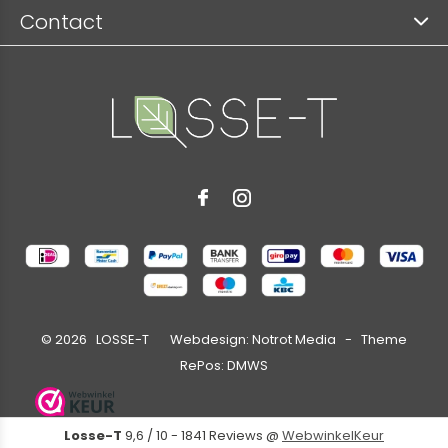
Contact
©
2026
LOSSE-T Webdesign:
Notrot Media
- Theme
RePos:
DMWS
Losse-T
9,6
/
10
-
1841
Reviews @
WebwinkelKeur