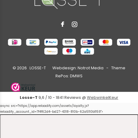
©
2026
LOSSE-T Webdesign:
Notrot Media
- Theme
RePos:
DMWS
Losse-T
9,6
/
10
-
1841
Reviews @
WebwinkelKeur
async src="https://app.reloadify.com/assets/loyalty.js?
reloadify_account_id=7f4f62d4-bd27-4318-810b-62a5110b1159">