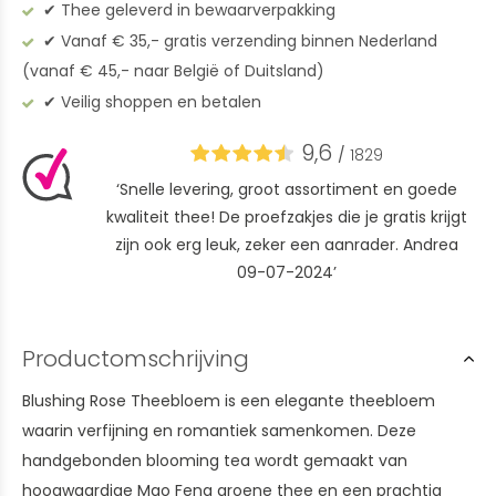
✔︎ Thee geleverd in bewaarverpakking
✔︎ Vanaf € 35,- gratis verzending binnen Nederland
(vanaf € 45,- naar België of Duitsland)
✔︎ Veilig shoppen en betalen
9,6
/
1829
‘Snelle levering, groot assortiment en goede
kwaliteit thee! De proefzakjes die je gratis krijgt
zijn ook erg leuk, zeker een aanrader. Andrea
09-07-2024’
Productomschrijving
Blushing Rose Theebloem is een elegante theebloem
waarin verfijning en romantiek samenkomen. Deze
handgebonden blooming tea wordt gemaakt van
hoogwaardige Mao Feng groene thee en een prachtig