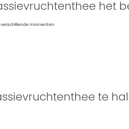
assievruchtenthee het b
or verschillende momenten.
assievruchtenthee te ha