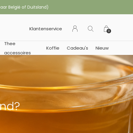
 of Duitsland)
Klantenservice
0
Thee
Koffie
Cadeau's
Nieuw
accessoires
ond?