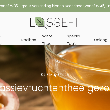
,- gratis verzending binnen Nederland (vanaf € 45,- naar België
n
Witte
Special
Rooibos
Oolong
s
Thee
Tea's
07 / May / 2026
passievruchtenthee gez