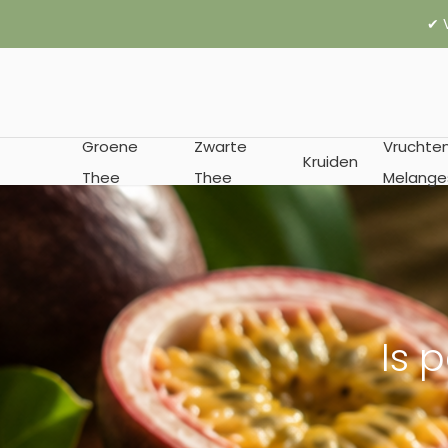
✔︎ Vanaf € 35
Groene
Zwarte
Vruchte
Kruiden
Thee
Thee
Melange
Is 