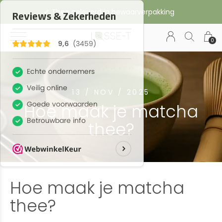
✔︎ Thee geleverd in bewaarverpakking
0
13 / NOV / 2025
Hoe maak je matcha
thee?
Hoe maak je matcha
thee?