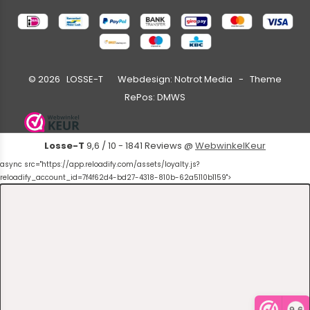
©
2026
LOSSE-T Webdesign:
Notrot Media
- Theme
RePos:
DMWS
Losse-T
9,6
/
10
-
1841
Reviews @
WebwinkelKeur
async src="https://app.reloadify.com/assets/loyalty.js?
reloadify_account_id=7f4f62d4-bd27-4318-810b-62a5110b1159">
9,6