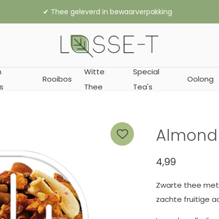
,- gratis verzending binnen Nederland (vanaf € 45,- naar België
n
Witte
Special
Rooibos
Oolong
s
Thee
Tea's
Almond
4,99
Zwarte thee met
zachte fruitige a