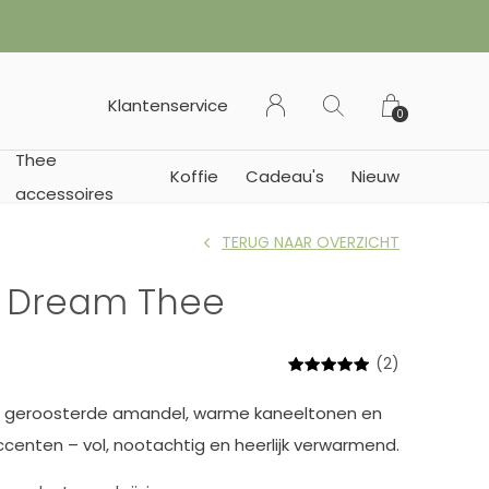
 of Duitsland)
Klantenservice
0
Thee
Koffie
Cadeau's
Nieuw
accessoires
TERUG NAAR OVERZICHT
 Dream Thee
(2)
 geroosterde amandel, warme kaneeltonen en
ccenten – vol, nootachtig en heerlijk verwarmend.