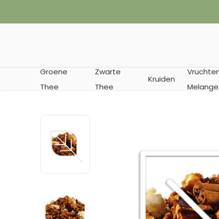
✔︎ Vanaf € 35
Groene
Zwarte
Vruchte
Kruiden
Thee
Thee
Melange