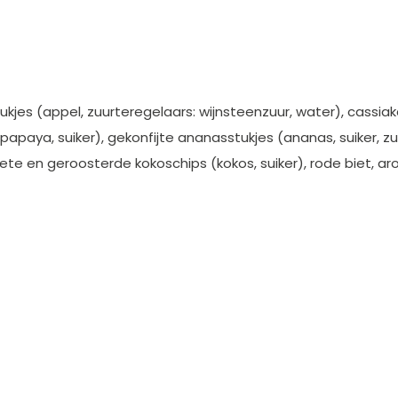
kjes (appel, zuurteregelaars: wijnsteenzuur, water), cassiak
apaya, suiker), gekonfijte ananasstukjes (ananas, suiker, zu
ete en geroosterde kokoschips (kokos, suiker), rode biet, a