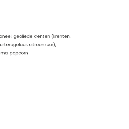
aneel, geoliede krenten (krenten,
urteregelaar: citroenzuur),
roma, popcorn