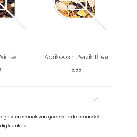
Winter
Abrikoos - Perzik thee
0
5,55
jke geur en smaak van geroosterde amandel.
ig karakter.