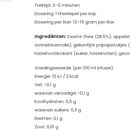
Trektijd: 3–5 minuten
Dosering: 1 theelepel per kop
Dosering per liter: 12–15 gram per liter
Ingrediënten:
Zwarte thee (28,5%), appelstu
zonnebloemolie), gekonfijte papajastukjes (p
hazelnootkrokant (suiker, hazelnoten), gezo
Voedingswaarde (per 100 ml infusie):
Energie: 10 kJ / 2 kcal
Vet: <0,1 g
waarvan verzadigd: <0,1 g
Koolhydraten: 0,5 g
waarvan suikers: 0,3 g
Eiwitten: 0,1 g
Zout: 0,01 g