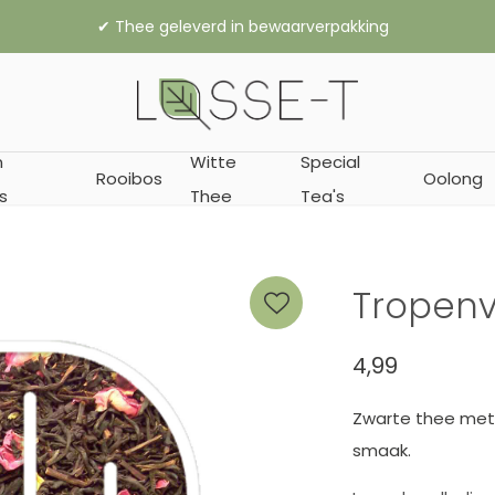
✔︎ Vanaf € 35,- gratis verzending 
n
Witte
Special
Rooibos
Oolong
s
Thee
Tea's
Tropenv
4,99
Zwarte thee met l
smaak.