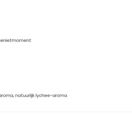
 genietmoment
aroma, natuurlijk lychee-aroma