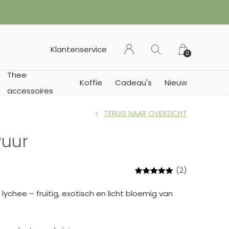
binnen Nederland (vanaf € 45,- naar België of Duitsland)
Klantenservice
0
Thee
Koffie
Cadeau's
Nieuw
accessoires
TERUG NAAR OVERZICHT
uur
(2)
ychee – fruitig, exotisch en licht bloemig van