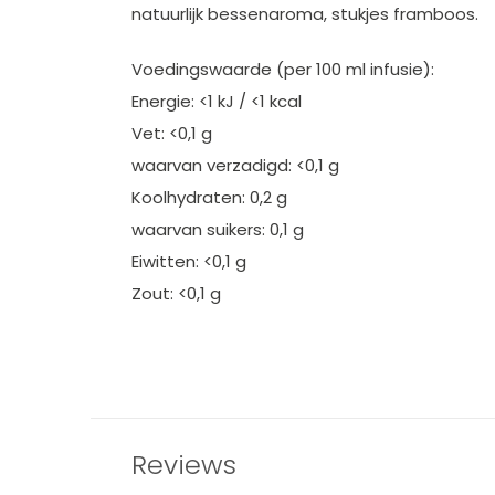
natuurlijk bessenaroma, stukjes framboos.
Voedingswaarde (per 100 ml infusie):
Energie: <1 kJ / <1 kcal
Vet: <0,1 g
waarvan verzadigd: <0,1 g
Koolhydraten: 0,2 g
waarvan suikers: 0,1 g
Eiwitten: <0,1 g
Zout: <0,1 g
Reviews