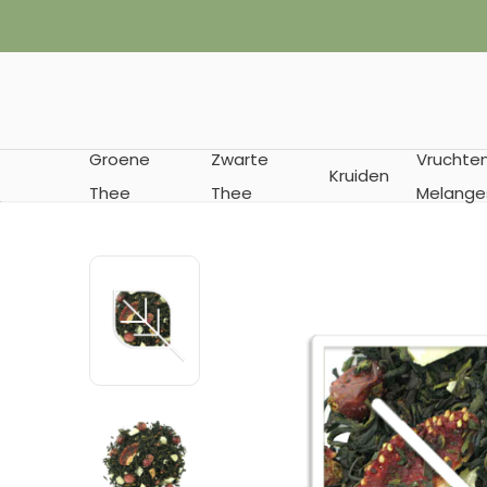
✔︎ Thee geleverd in bewaarverpakking
Groene
Zwarte
Vruchte
Kruiden
Thee
Thee
Melange