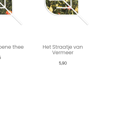
oene thee
Het Straatje van
Vermeer
5
5,90