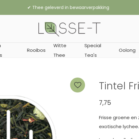
✔︎
n
Witte
Special
Rooibos
Oolong
s
Thee
Tea's
Tintel Fr
7,75
Frisse groene en
exotische lychee.