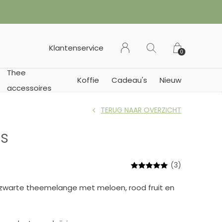
 Vanaf € 35,- gratis verzending binnen Nederland (vanaf € 45,- n
Klantenservice
0
Thee
Koffie
Cadeau's
Nieuw
accessoires
TERUG NAAR OVERZICHT
is
(3)
 zwarte theemelange met meloen, rood fruit en