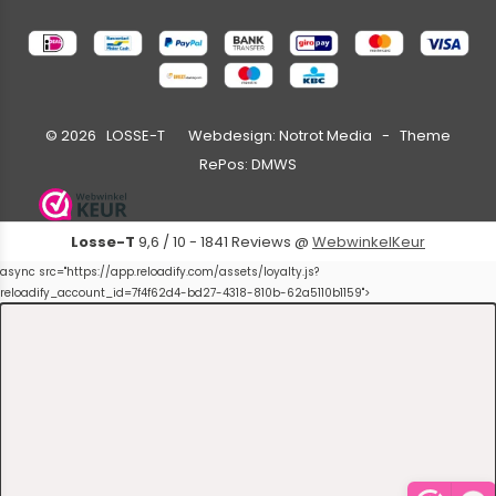
©
2026
LOSSE-T Webdesign:
Notrot Media
- Theme
RePos:
DMWS
Losse-T
9,6
/
10
-
1841
Reviews @
WebwinkelKeur
async src="https://app.reloadify.com/assets/loyalty.js?
reloadify_account_id=7f4f62d4-bd27-4318-810b-62a5110b1159">