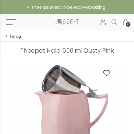
✔︎ Thee geleverd in bewaarverpakking
0
Terug
Theepot Nala 600 ml Dusty Pink