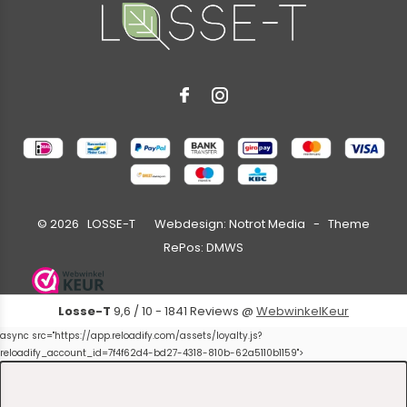
©
2026
LOSSE-T Webdesign:
Notrot Media
- Theme
RePos:
DMWS
Losse-T
9,6
/
10
-
1841
Reviews @
WebwinkelKeur
async src="https://app.reloadify.com/assets/loyalty.js?
reloadify_account_id=7f4f62d4-bd27-4318-810b-62a5110b1159">