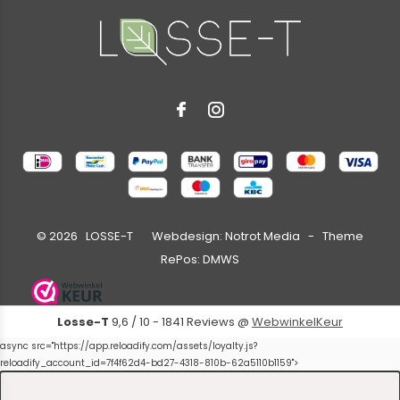
©
2026
LOSSE-T Webdesign:
Notrot Media
- Theme
RePos:
DMWS
Losse-T
9,6
/
10
-
1841
Reviews @
WebwinkelKeur
async src="https://app.reloadify.com/assets/loyalty.js?
reloadify_account_id=7f4f62d4-bd27-4318-810b-62a5110b1159">