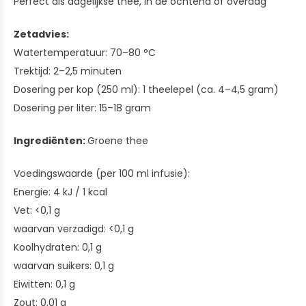
Perfect als dagelijkse thee, in de ochtend of overdag
Zetadvies:
Watertemperatuur: 70–80 °C
Trektijd: 2–2,5 minuten
Dosering per kop (250 ml): 1 theelepel (ca. 4–4,5 gram)
Dosering per liter: 15–18 gram
Ingrediënten:
Groene thee
Voedingswaarde (per 100 ml infusie):
Energie: 4 kJ / 1 kcal
Vet: <0,1 g
waarvan verzadigd: <0,1 g
Koolhydraten: 0,1 g
waarvan suikers: 0,1 g
Eiwitten: 0,1 g
Zout: 0,01 g