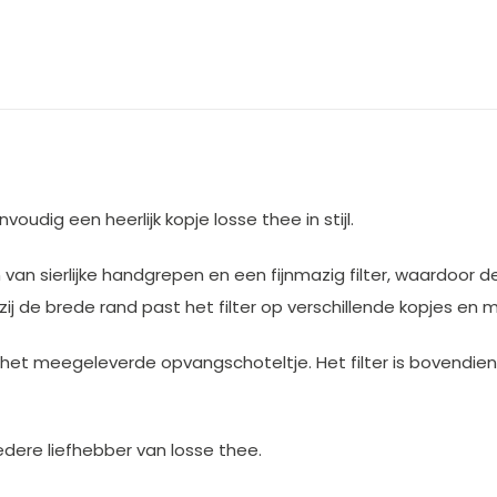
udig een heerlijk kopje losse thee in stijl.
 van sierlijke handgrepen en een fijnmazig filter, waardoor d
nkzij de brede rand past het filter op verschillende kopjes en 
op het meegeleverde opvangschoteltje. Het filter is bovend
iedere liefhebber van losse thee.