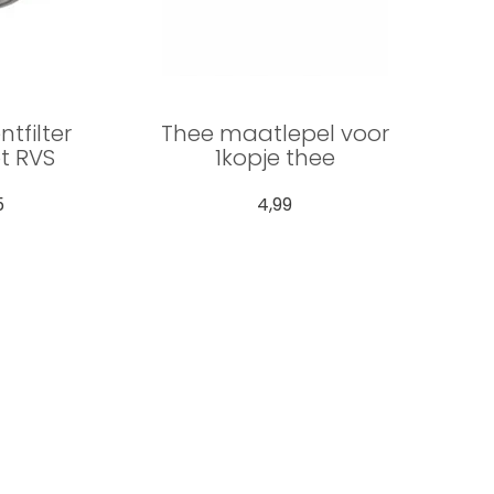
tfilter
Thee maatlepel voor
t RVS
1kopje thee
5
4,99