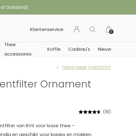
 of Duitsland)
Klantenservice
0
Thee
Koffie
Cadeau's
Nieuw
accessoires
TERUG NAAR OVERZICHT
ntfilter Ornament
(18)
tfilter van RVS voor losse thee –
dig en geschikt voor kopjes en mokken.