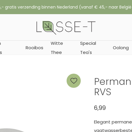
,- gratis verzending binnen Nederland (vanaf € 45,- naar België
n
Witte
Special
Rooibos
Oolong
s
Thee
Tea's
Permane
RVS
6,99
Elegant permanen
vaatwasserbesten