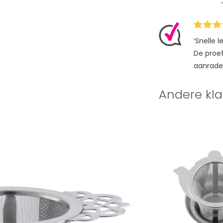
‘Snelle 
De proefz
aanrade
Andere kla