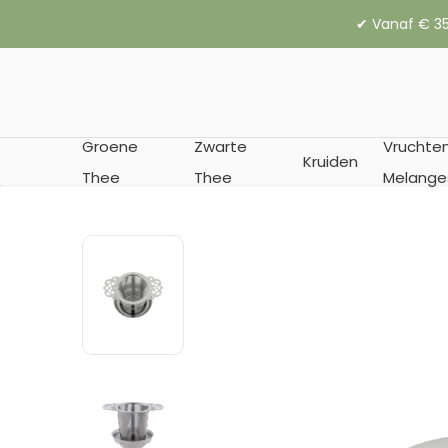
✔︎ Vanaf € 35
Groene
Zwarte
Vruchte
Kruiden
Thee
Thee
Melange