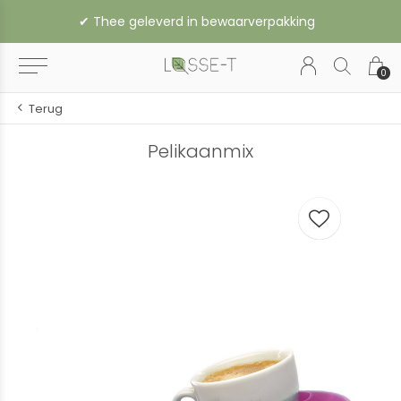
✔︎ Thee geleverd in bewaarverpakking
0
Terug
Pelikaanmix