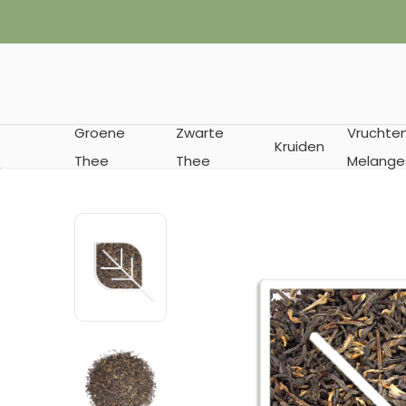
✔︎ Vanaf € 35
Groene
Zwarte
Vruchte
Kruiden
Thee
Thee
Melange