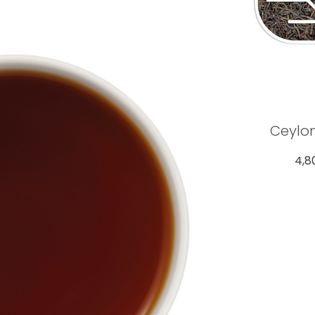
Ceylon
4,8