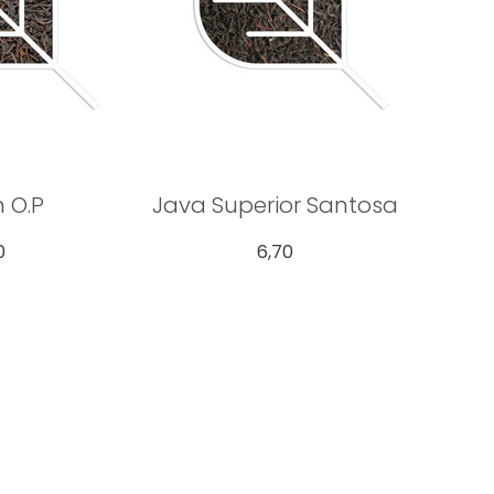
 O.P
Java Superior Santosa
0
6,70