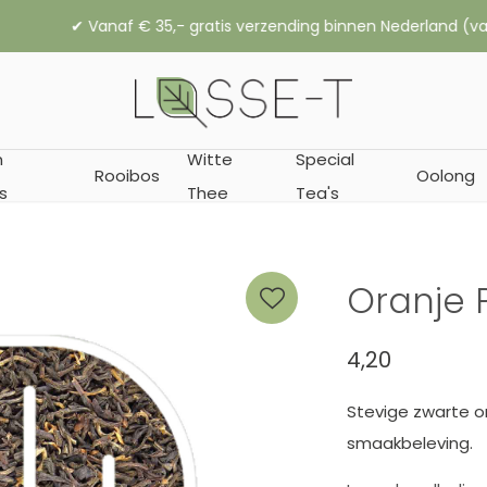
,- gratis verzending binnen Nederland (vanaf € 45,- naar België
n
Witte
Special
Rooibos
Oolong
s
Thee
Tea's
Oranje
4,20
Stevige zwarte on
smaakbeleving.