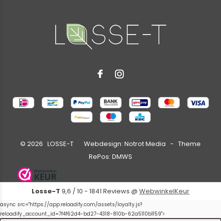
©
2026
LOSSE-T Webdesign:
Notrot Media
- Theme
RePos:
DMWS
Losse-T
9,6
/
10
-
1841
Reviews @
WebwinkelKeur
async src="https://app.reloadify.com/assets/loyalty.js?
reloadify_account_id=7f4f62d4-bd27-4318-810b-62a5110b1159">