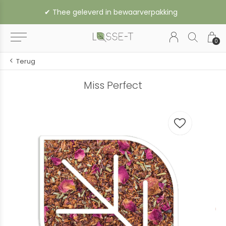
✔︎ Thee geleverd in bewaarverpakking
0
Terug
Miss Perfect