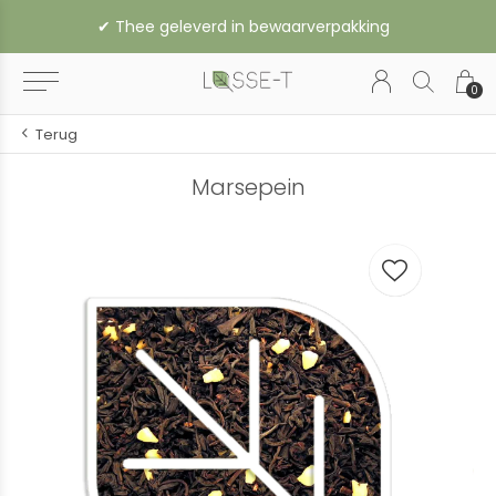
✔︎ Thee geleverd in bewaarverpakking
0
Terug
Marsepein