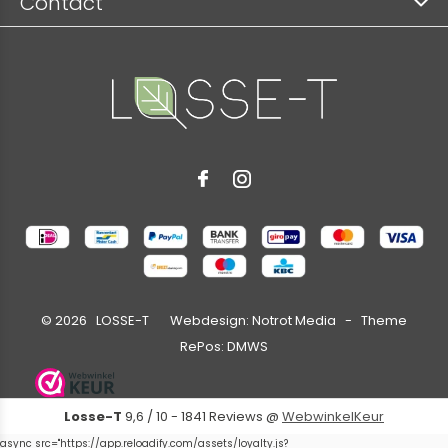
Contact
©
2026
LOSSE-T Webdesign:
Notrot Media
- Theme
RePos:
DMWS
Losse-T
9,6
/
10
-
1841
Reviews @
WebwinkelKeur
async src="https://app.reloadify.com/assets/loyalty.js?