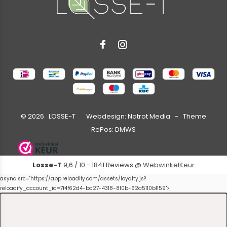
©
2026
LOSSE-T Webdesign:
Notrot Media
- Theme
RePos:
DMWS
Losse-T
9,6
/
10
-
1841
Reviews @
WebwinkelKeur
async src="https://app.reloadify.com/assets/loyalty.js?
reloadify_account_id=7f4f62d4-bd27-4318-810b-62a5110b1159">