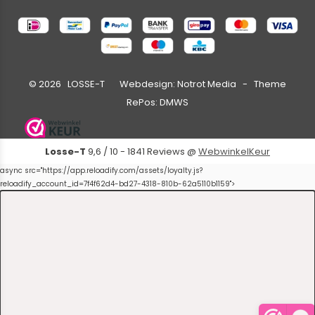
©
2026
LOSSE-T Webdesign:
Notrot Media
- Theme
RePos:
DMWS
Losse-T
9,6
/
10
-
1841
Reviews @
WebwinkelKeur
async src="https://app.reloadify.com/assets/loyalty.js?
reloadify_account_id=7f4f62d4-bd27-4318-810b-62a5110b1159">