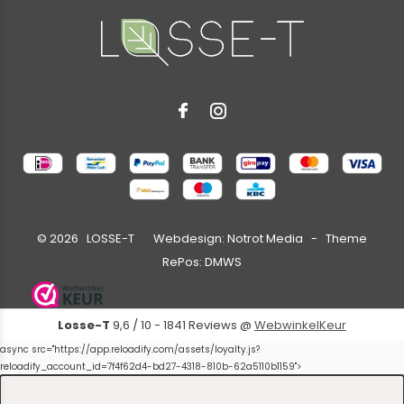
©
2026
LOSSE-T Webdesign:
Notrot Media
- Theme
RePos:
DMWS
Losse-T
9,6
/
10
-
1841
Reviews @
WebwinkelKeur
async src="https://app.reloadify.com/assets/loyalty.js?
reloadify_account_id=7f4f62d4-bd27-4318-810b-62a5110b1159">