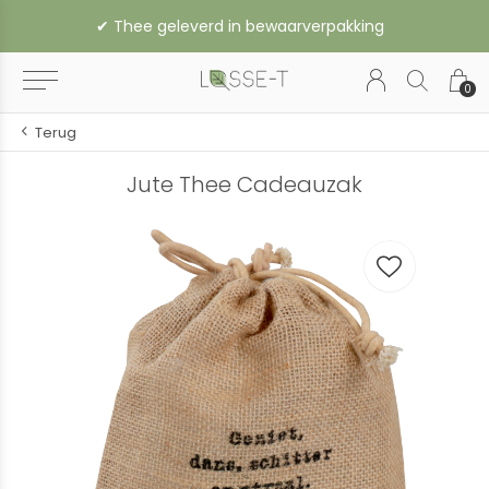
✔︎ Thee geleverd in bewaarverpakking
0
Terug
Jute Thee Cadeauzak