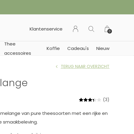
✔︎ Van
Klantenservice
0
Thee
Koffie
Cadeau's
Nieuw
accessoires
TERUG NAAR OVERZICHT
elange
(3)
ismelange van pure theesoorten met een rijke en
e smaakbeleving.