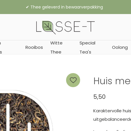
✔︎ Thee geleverd in bewaarverpakking
n
Witte
Special
Rooibos
Oolong
s
Thee
Tea's
Huis m
5,50
Karaktervolle hu
uitgebalanceerd