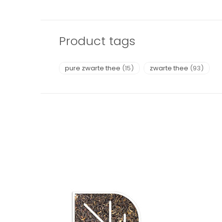
Product tags
pure zwarte thee
(15)
zwarte thee
(93)