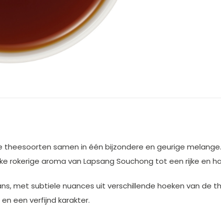
re theesoorten samen in één bijzondere en geurige melang
eke rokerige aroma van Lapsang Souchong tot een rijke en h
ns, met subtiele nuances uit verschillende hoeken van de th
n een verfijnd karakter.