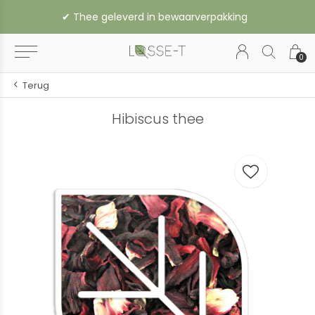
✔︎ Thee geleverd in bewaarverpakking
0
Terug
Hibiscus thee