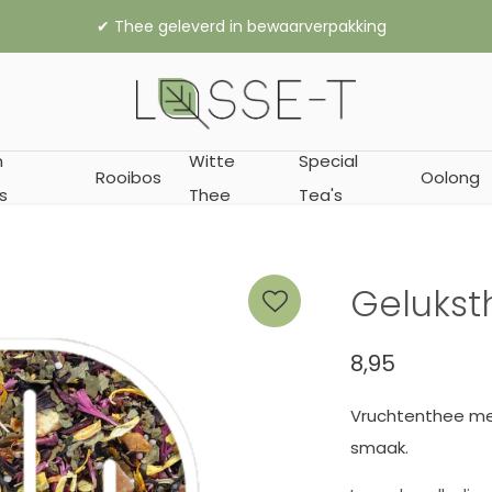
,- gratis verzending binnen Nederland (vanaf € 45,- naar België
n
Witte
Special
Rooibos
Oolong
s
Thee
Tea's
Gelukst
8,95
Vruchtenthee met 
smaak.