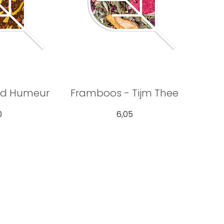
ed Humeur
Framboos - Tijm Thee
0
6,05