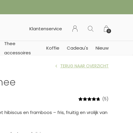
 of Duitsland)
Klantenservice
0
Thee
Koffie
Cadeau's
Nieuw
accessoires
TERUG NAAR OVERZICHT
hee
(5)
hibiscus en framboos – fris, fruitig en vrolijk van