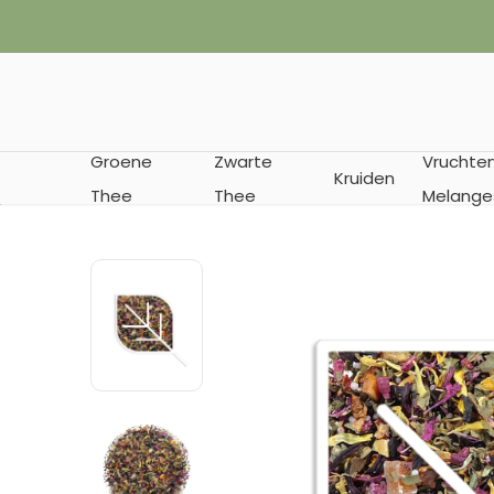
✔︎ Vanaf € 35
Groene
Zwarte
Vruchte
Kruiden
Thee
Thee
Melange