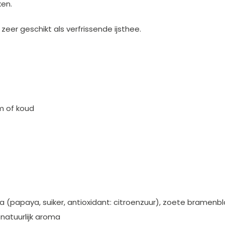
en.
eer geschikt als verfrissende ijsthee.
m of koud
a (papaya, suiker, antioxidant: citroenzuur), zoete bramenb
atuurlijk aroma