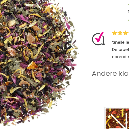
‘Snelle 
De proefz
aanrade
Andere kla