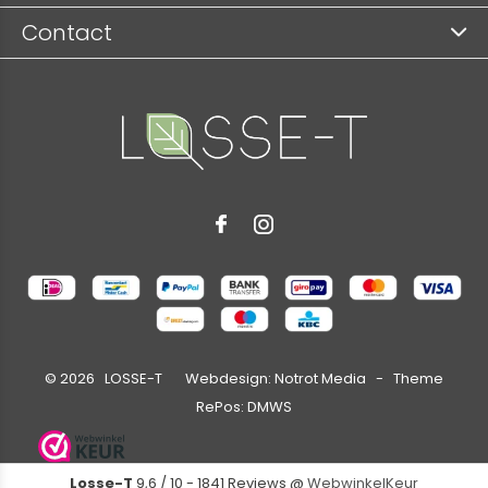
Contact
©
2026
LOSSE-T Webdesign:
Notrot Media
- Theme
RePos:
DMWS
Losse-T
9,6
/
10
-
1841
Reviews @
WebwinkelKeur