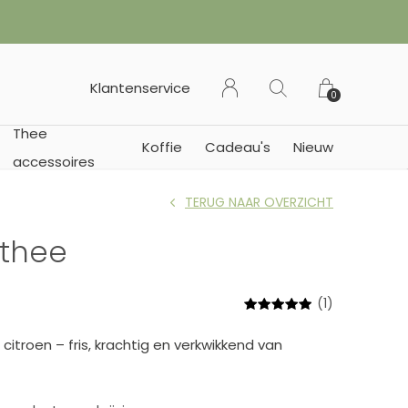
✔︎ Van
Klantenservice
0
Thee
Koffie
Cadeau's
Nieuw
accessoires
TERUG NAAR OVERZICHT
 thee
(1)
itroen – fris, krachtig en verkwikkend van