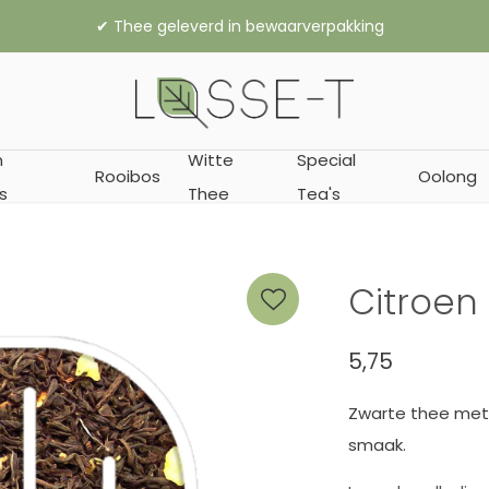
✔︎ Thee geleverd in bewaarverpakking
n
Witte
Special
Rooibos
Oolong
s
Thee
Tea's
Citroen
5,75
Zwarte thee met c
smaak.