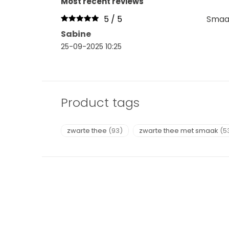
Most recent reviews
5 / 5
Smaak
Sabine
25-09-2025 10:25
Product tags
zwarte thee
(93)
zwarte thee met smaak
(5