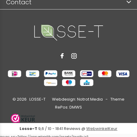
Contact
©
2026
LOSSE-T Webdesign:
Notrot Media
- Theme
RePos:
DMWS
Losse-T
9,6
/
10
-
1841
Reviews @
WebwinkelKeur
async src="https://app.reloadify.com/assets/loyalty.js?