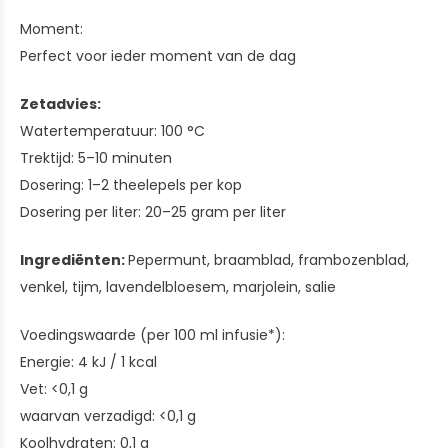
Moment:
Perfect voor ieder moment van de dag
Zetadvies:
Watertemperatuur: 100 °C
Trektijd: 5–10 minuten
Dosering: 1–2 theelepels per kop
Dosering per liter: 20–25 gram per liter
Ingrediënten:
Pepermunt, braamblad, frambozenblad,
venkel, tijm, lavendelbloesem, marjolein, salie
Voedingswaarde (per 100 ml infusie*):
Energie: 4 kJ / 1 kcal
Vet: <0,1 g
waarvan verzadigd: <0,1 g
Koolhydraten: 0,1 g