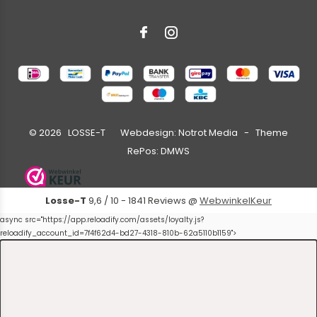
©
2026
LOSSE-T Webdesign:
Notrot Media
- Theme
RePos:
DMWS
Losse-T
9,6
/
10
-
1841
Reviews @
WebwinkelKeur
async src="https://app.reloadify.com/assets/loyalty.js?
reloadify_account_id=7f4f62d4-bd27-4318-810b-62a5110b1159">