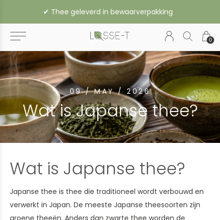
✔︎ Vanaf € 35,- gratis verzending binnen Nederland (vanaf € 45,- naar België of Duitsland)
0
09 / MAY / 2026
Wat is Japanse thee?
Wat is Japanse thee?
Japanse thee is thee die traditioneel wordt verbouwd en
verwerkt in Japan. De meeste Japanse theesoorten zijn
groene theeën. Anders dan zwarte thee worden de