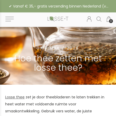
✔︎ Vanaf € 35,- gratis verzending binnen Nederland (vanaf € 45,- naar België of Duitsland)
0
07 / MAR / 2026
Hoe thee zetten met
losse thee?
Losse thee
zet je door theebladeren te laten trekken in
heet water met voldoende ruimte voor
smaakontwikkeling. Gebruik vers water, de juiste