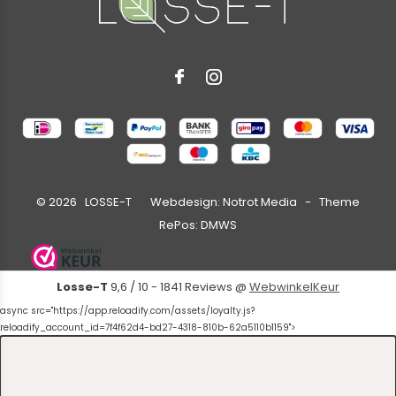
©
2026
LOSSE-T Webdesign:
Notrot Media
- Theme
RePos:
DMWS
Losse-T
9,6
/
10
-
1841
Reviews @
WebwinkelKeur
async src="https://app.reloadify.com/assets/loyalty.js?
reloadify_account_id=7f4f62d4-bd27-4318-810b-62a5110b1159">