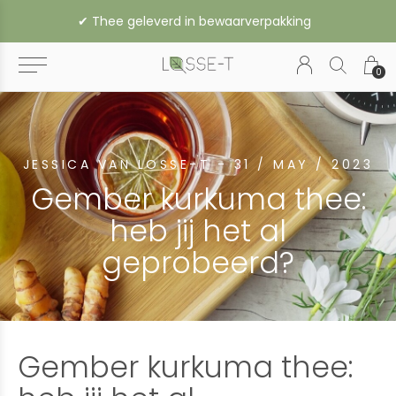
✔︎ Vanaf € 35,- gratis verzending binnen Nederland (vanaf € 45,- naar België of Duitsland)
0
JESSICA VAN LOSSE-T - 31 / MAY / 2023
Gember kurkuma thee:
heb jij het al
geprobeerd?
Gember kurkuma thee: