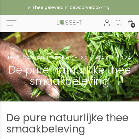
✔︎ Thee geleverd in bewaarverpakking
0
JESSICA VAN LOSSE-T - 30 / MAY / 2024
De pure natuurlijke thee
smaakbeleving
De pure natuurlijke thee
smaakbeleving