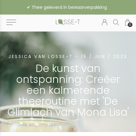
✔︎ Thee geleverd in bewaarverpakking
0
JESSICA VAN LOSSE-T - 15 / JUN / 2023
De kunst van
ontspanning: Creëer
een kalmerende
theeroutine met 'De
Glimlach van Mona Lisa'