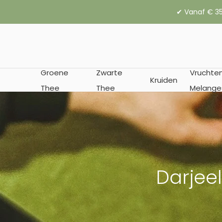
✔︎ Vanaf € 35
Groene
Zwarte
Vruchte
Kruiden
Thee
Thee
Melange
Darjee