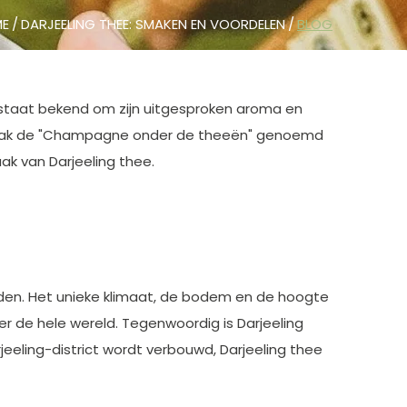
E
DARJEELING THEE: SMAKEN EN VOORDELEN
BLOG
t staat bekend om zijn uitgesproken aroma en
 vaak de "Champagne onder de theeën" genoemd
ak van Darjeeling thee.
gden. Het unieke klimaat, de bodem en de hoogte
r de hele wereld. Tegenwoordig is Darjeeling
eeling-district wordt verbouwd, Darjeeling thee