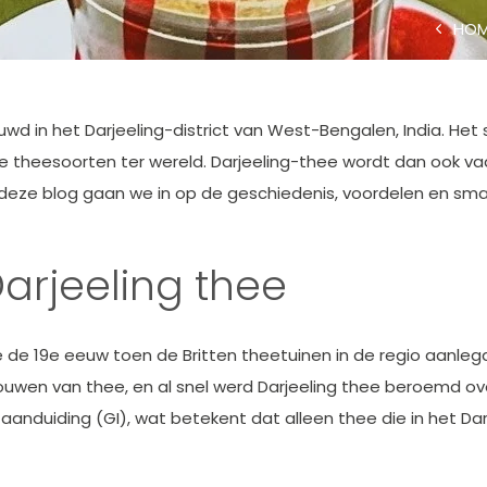
HOM
uwd in het Darjeeling-district van West-Bengalen, India. He
e theesoorten ter wereld. Darjeeling-thee wordt dan ook
 deze blog gaan we in op de geschiedenis, voordelen en sma
arjeeling thee
e de 19e eeuw toen de Britten theetuinen in de regio aanle
uwen van thee, en al snel werd Darjeeling thee beroemd ove
duiding (GI), wat betekent dat alleen thee die in het Darj