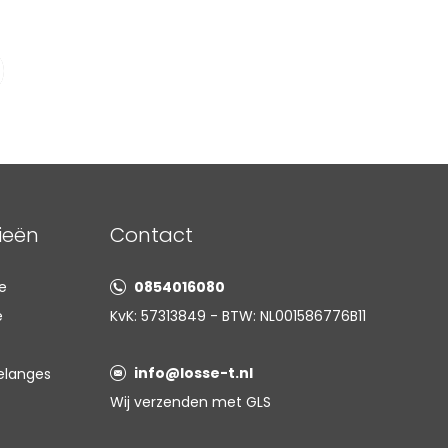
ieën
Contact
e
0854016080
e
KvK: 57313849 - BTW: NL001586776B11
info@losse-t.nl
elanges
Wij verzenden met GLS