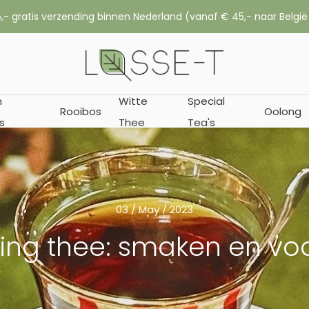
,- gratis verzending binnen Nederland (vanaf € 45,- naar België
n
Witte
Special
Rooibos
Oolong
s
Thee
Tea's
03 / May / 2023
ling thee: smaken en vo