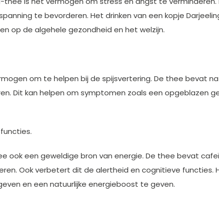
ing-thee is het vermogen om stress en angst te vermindere
spanning te bevorderen. Het drinken van een kopje Darjeeli
en op de algehele gezondheid en het welzijn.
rmogen om te helpen bij de spijsvertering. De thee bevat na
nderen. Dit kan helpen om symptomen zoals een opgeblazen ge
 functies.
ee ook een geweldige bron van energie. De thee bevat cafe
en. Ook verbetert dit de alertheid en cognitieve functies. H
even en een natuurlijke energieboost te geven.