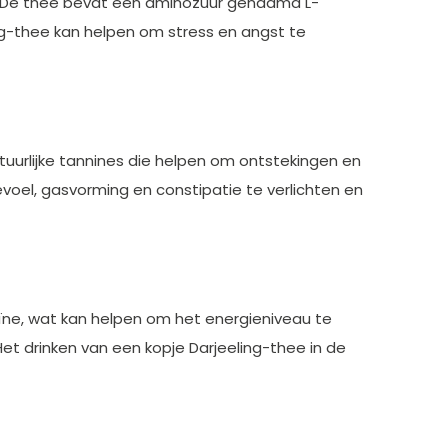
n. De thee bevat een aminozuur genaamd L-
ng-thee kan helpen om stress en angst te
tuurlijke tannines die helpen om ontstekingen en
voel, gasvorming en constipatie te verlichten en
ïne, wat kan helpen om het energieniveau te
et drinken van een kopje Darjeeling-thee in de