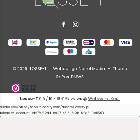
©
2026
LOSSE-T Webdesign:
Notrot Media
- Theme
RePos:
DMWS
Losse-T
9,6
/
10
-
1841
Reviews @
WebwinkelKeur
async src="https://app.reloadify.com/assets/loyalty.js?
reloadify_account_id=7f4f62d4-bd27-4318-810b-62a5110b1159">